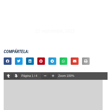
MASCULINO S18 – CAMPEONATO DE EUROPA –
TREVISO, ITALIA (8 AL 15 DE ABRIL 2006)
22 septiembre, 2022
COMPÁRTELA:
Página
1
/
4
Zoom
100%