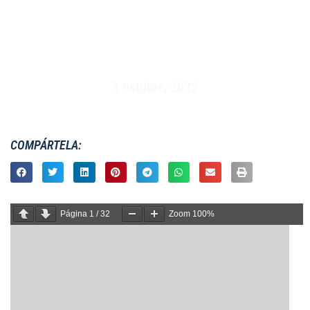
MASCULINO 7S – 10º SEVEN PUNTA DEL ESTE –
URUGUAY (10 Y 11 DE ENERO 1998)
3 octubre, 2022
COMPÁRTELA:
Página
1
/
32
Zoom
100%