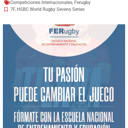
Competiciones Internacionales
,
Ferugby
7F
,
HSBC World Rugby Sevens Series