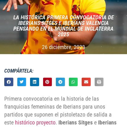
LA HISTÓRICA PRIMERA CONVOCATORIA DE
IBERIANS SITGES E IBERIANS VALENCIA
PENSANDO EN EL MUNDIAL DE INGLATERRA
2025
26 diciembre, 2023
COMPÁRTELA:
Primera convocatoria en la historia de las
franquicias femeninas de Iberians para unos
partidos que suponen el pistoletazo de salida a
este
histórico proyecto
.
Iberians Sitges
e
Iberians