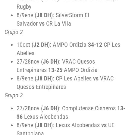
Rugby
8/9ene (
J8 DH
): SilverStorm El
Salvador
vs
CR La Vila
Grupo 2
10oct (
J2 DH
): AMPO Ordizia
34-12
CP Les
Abelles
27/28nov (
J6 DH
): VRAC Quesos
Entrepinares
13-25
AMPO Ordizia
8/9ene (
J8 DH
): CP Les Abelles
vs
VRAC
Quesos Entrepinares
Grupo 3
27/28nov (
J6 DH
): Complutense Cisneros
13-
36
Lexus Alcobendas
8/9ene (
J8 DH
): Lexus Alcobendas
vs
UE
Santboiana