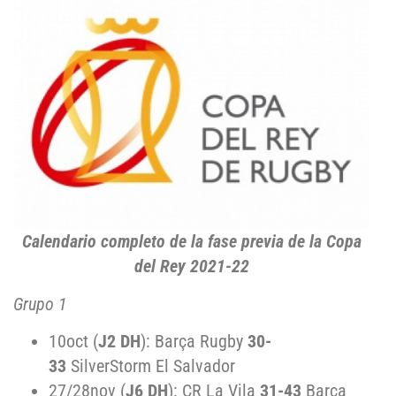
Calendario completo de la fase previa de la Copa
del Rey 2021-22
Grupo 1
10oct (
J2 DH
): Barça Rugby
30-
33
SilverStorm El Salvador
27/28nov (
J6 DH
): CR La Vila
31-43
Barça