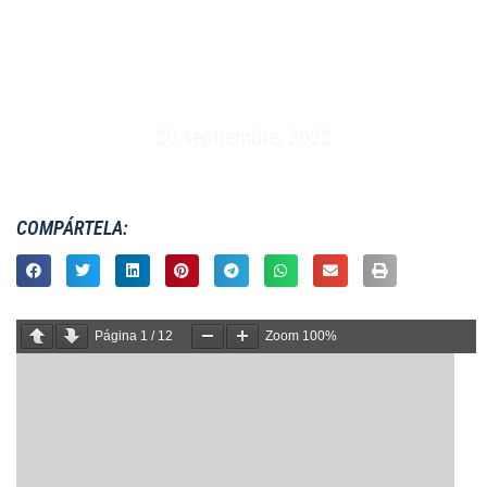
FEMENINO XV – ESPAÑA VS INGLATERRA –
GIJÓN (14/02/2010)
20 septiembre, 2022
COMPÁRTELA:
Página
1
/
12
Zoom
100%