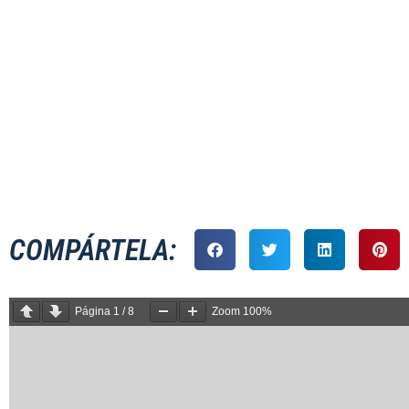
FEMENINO
COMPÁRTELA:
Página
1
/
8
Zoom
100%