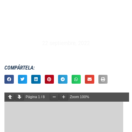
FEMENINO XV – CAMPEONATO DE EUROPA –
CANADÁ (31 DE AGOSTO AL 17 DE SEPTIEMBRE
2006)
22 septiembre, 2022
COMPÁRTELA:
Página
1
/
8
Zoom
100%