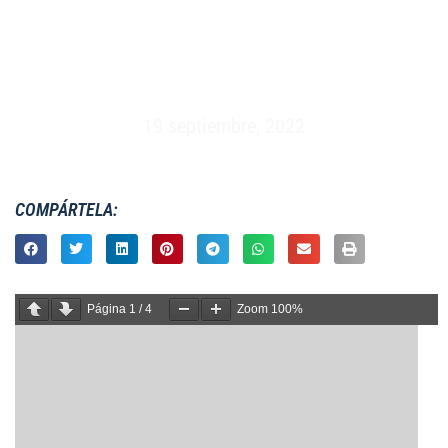
FEMENINO 7S – PREOLÍMPICO EUROPA –
LISBOA (18 Y 19 DE MAYO 2015)
19 septiembre, 2022
COMPÁRTELA:
Página
1
/
4
Zoom
100%