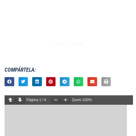
FEMENINO 7S EMERGING – VALENCIA RUGBY
FESTIVAL – OLIVA, VALENCIA (1 Y 2 DE JULIO
2018)
1 julio, 2018
COMPÁRTELA:
Página
1
/
4
Zoom
100%