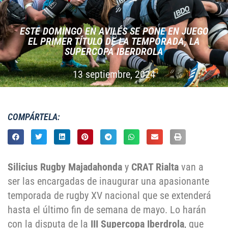
ESTE DOMINGO EN AVILÉS SE PONE EN JUEGO
EL PRIMER TÍTULO DE LA TEMPORADA, LA
SUPERCOPA IBERDROLA
13 septiembre, 2024
COMPÁRTELA:
Silicius Rugby Majadahonda
y
CRAT Rialta
van a
ser las encargadas de inaugurar una apasionante
temporada de rugby XV nacional que se extenderá
hasta el último fin de semana de mayo. Lo harán
con la disputa de la
III Supercopa Iberdrola
, que