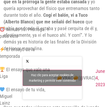
que en la prórroga la gente estaba cansada
y yo
quería aprovechar del físico que entrenamos tanto
durante todo el año.
Cogí el balón,
v
i a Tuco
(Alberto Blanco)
que me señaló del hueco
que
había por donde él estaba y pasé cerquita de él y,
Minuto 93. Prórroga. Y
efectivamente, ya vi el hueco ahí. Y corrí”. Y lo
pasa esto
demás ya es historia de las finales de la División
de Honor masculina.
El ensayo de la
temporada
El ensayo que vale una
June
Haz clic para aceptar cookies de
Liga
—
VRAC
(@VRAC)
4,
marketing y permitir este contenido
2023
El ensayo de tu vida,
Miguel
Lainz