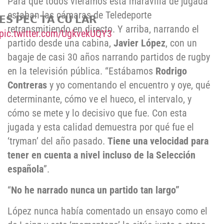
Para que todos viéramos esta maravilla de jugada
estaban las cámaras de Teledeporte
𝗘𝗦 𝗣𝗘𝗖 𝗧𝗔 𝗖𝗨 𝗟𝗔𝗥
retransmitiendo en directo. Y arriba, narrando el
pic.twitter.com/UgkvekUQY3
partido desde una cabina,
Javier López
, con un
bagaje de casi 30 años narrando partidos de rugby
en la televisión pública. “Estábamos
Rodrigo
Contreras
y yo comentando el encuentro y oye, qué
determinante, cómo ve el hueco, el intervalo, y
cómo se mete y lo decisivo que fue. Con esta
jugada y esta calidad demuestra por qué fue el
‘tryman’ del año pasado.
Tiene una velocidad para
tener en cuenta a nivel incluso de la Selección
española
”.
“
No he narrado nunca un partido tan largo”
López nunca había comentado un ensayo como el