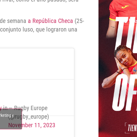
n de semana
a República Checa
(25-
 conjunto luso, que lograron una
y
in
— Rugby Europe
rketing y
(@rugby_europe)
November 11, 2023