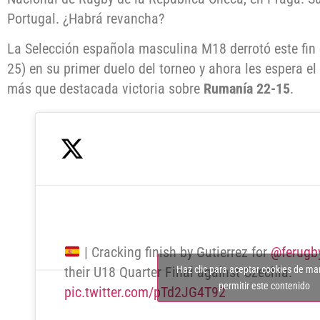
Portugal. ¿Habrá revancha?
La Selección española masculina M18 derrotó este fi
25) en su primer duelo del torneo y ahora les espera el
más que destacada victoria sobre
Rumanía 22-15
.
| Cracking finish by Gutierrez for
@ferugb
Haz clic para aceptar cookies de ma
their U18 Quarter Final against Czechia.
permitir este contenido
pic.twitter.com/pTd2JG4T92