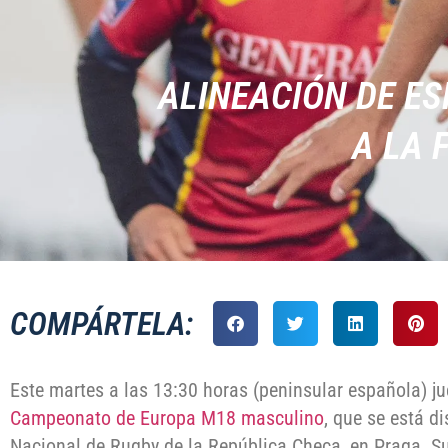
ALINEACIÓN DE E
A LA 
COMPÁRTELA:
Este martes a las 13:30 horas (peninsular española) j
Campeonato de Europa M18 masculino
, que se está d
Nacional de Rugby de la República Checa, en Praga. Su