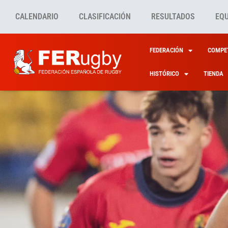
CALENDARIO
CLASIFICACIÓN
RESULTADOS
EQ
FEDERACIÓN
COMPET
HISTÓRICO
TIENDA