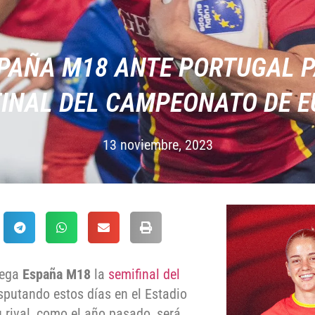
SPAÑA M18 ANTE PORTUGAL P
FINAL DEL CAMPEONATO DE 
13 noviembre, 2023
uega
España M18
la
semifinal del
isputando estos días en el Estadio
 rival, como el año pasado, será