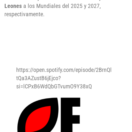
Leones
a los Mundiales del 2025 y 2027,
respectivamente.
https://open.spotify.com/episode/2BrnQl
tQa3AZustB6jEjco?
si=lCPxB6WdQbGTvumO9Y38xQ