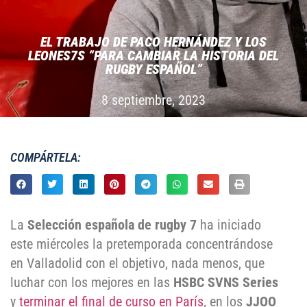
EL TRABAJO DE PACO HERNÁNDEZ Y LOS
LEONES7S “PARA CAMBIAR LA HISTORIA DEL
RUGBY ESPAÑOL”
8 septiembre, 2023
COMPÁRTELA:
La
Selección española de rugby 7
ha iniciado
este miércoles la pretemporada concentrándose
en Valladolid con el objetivo, nada menos, que
luchar con los mejores en las
HSBC SVNS Series
y
terminar el final de curso en París
, en los
JJOO