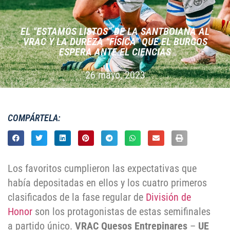
EL “ESTAMOS LISTOS” DE LA SANTBOIANA AL
VRAC Y LA DUREZA “FÍSICA” QUE EL BURGOS
ESPERA ANTE EL CIENCIAS
26 mayo, 2023
COMPÁRTELA:
Los favoritos cumplieron las expectativas que
había depositadas en ellos y los cuatro primeros
clasificados de la fase regular de
División de
Honor
son los protagonistas de estas semifinales
a partido único.
VRAC Quesos Entrepinares
–
UE