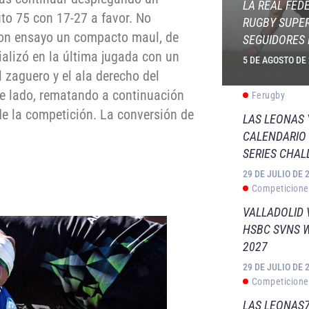
LA REAL FED
to 75 con 17-27 a favor. No
RUGBY SUPER
con ensayo un compacto maul, de
SEGUIDORES 
ializó en la última jugada con un
5 DE AGOSTO DE
l zaguero y el ala derecho del
e lado, rematando a continuación
Ferugby
e la competición. La conversión de
LAS LEONAS
CALENDARIO 
SERIES CHAL
29 DE JULIO DE 
Competicione
VALLADOLID 
HSBC SVNS 
2027
29 DE JULIO DE 
Competicione
LAS LEONAS7