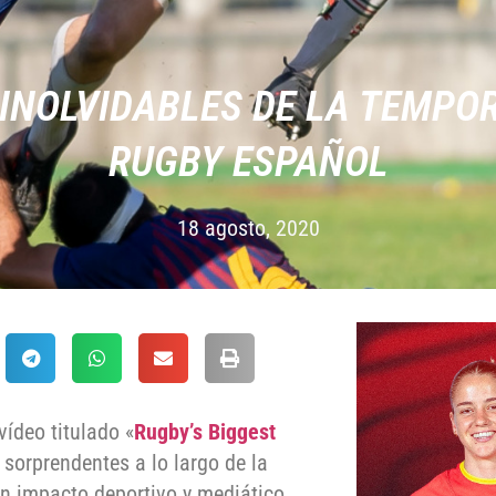
INOLVIDABLES DE LA TEMPOR
RUGBY ESPAÑOL
18 agosto, 2020
ídeo titulado «
Rugby’s Biggest
 sorprendentes a lo largo de la
 impacto deportivo y mediático,