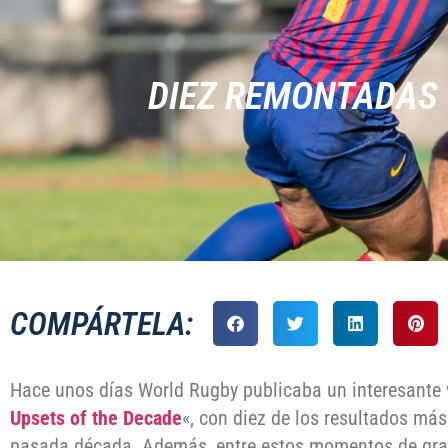
DIEZ REMONTADAS 
COMPÁRTELA:
Hace unos días World Rugby publicaba un interesante v
Upsets of the Decade
«, con diez de los resultados más
pasada década. Además, entre estos momentos de gran