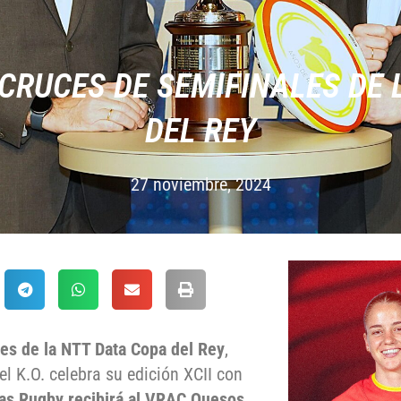
CRUCES DE SEMIFINALES DE 
DEL REY
27 noviembre, 2024
es de la NTT Data Copa del Rey
,
del K.O. celebra su edición XCII con
das Rugby recibirá al VRAC Quesos