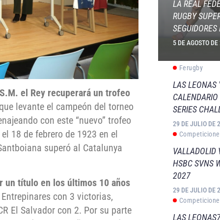
LA REAL FED
RUGBY SUPER
SEGUIDORES 
5 DE AGOSTO DE
Ferugby
LAS LEONAS
S.M. el Rey recuperará un trofeo
CALENDARIO 
a que levante el campeón del torneo
SERIES CHAL
enajeando con este “nuevo” trofeo
29 DE JULIO DE 
el 18 de febrero de 1923 en el
Competicione
 Santboiana superó al Catalunya
VALLADOLID 
HSBC SVNS 
2027
 un título en los últimos 10 años
29 DE JULIO DE 
Entrepinares con 3 victorias,
Competicione
R El Salvador con 2. Por su parte
LAS LEONAS7