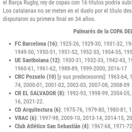
el Barça Rugby, rey de copas con 16 títulos podría sub
Los catalanas no se meten en el duelo por el título d
disputaron su primera final en 34 años.
Palmarés de la COPA DE
FC Barcelona (16)
: 1925-26, 1929-30, 1931-32, 19
1949-50, 1950-51, 1951-52, 1952-53, 1954-55, 19
UE Santboiana (12)
: 1930-31, 1932-33, 1942-43, 1
1960-61, 1961-62, 1988-89, 1999-2000, 2016-17
CRC Pozuelo (10)
[y sus predecesores]: 1963-64, 
74, 2000-01, 2001-02, 2002-03, 2007-08, 2008-09
CR EL SALVADOR (8)
: 1992-93, 1998-99, 2004-05,
16, 2021-22.
CD Arquitectura (6)
: 1975-76, 1979-80, 1980-81, 
VRAC (6)
: 1997-98, 2009-10, 2013-14, 2014-15, 2
Club Atlético San Sebastián (4)
: 1967-68, 1971-7