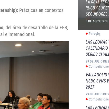
LA REAL FED
RUGBY SUPER
ternship):
Prácticas en contextos
SEGUIDORES 
5 DE AGOSTO DE
ho
, del área de desarrollo de la FER,
l e internacional.
Ferugby
LAS LEONAS
CALENDARIO 
SERIES CHAL
29 DE JULIO DE 
Competicione
VALLADOLID 
HSBC SVNS 
2027
29 DE JULIO DE 
Competicione
LAS LEONAS7