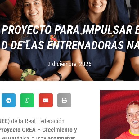
 PROYECTO PARA IMPULSAR 
DAD DE LAS ENTRENADORAS N
2 diciembre, 2025
NEE)
de la Real Federación
Proyecto CREA – Crecimiento y
va estratégica busca
acompañar,