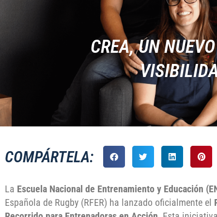
CREA, UN NUEVO
VISIBILI
COMPÁRTELA:
La
Escuela Nacional de Entrenamiento y Educación (E
Española de Rugby (RFER) ha lanzado oficialmente el
Recorrido para Entrenadoras en Acción
. Esta iniciati