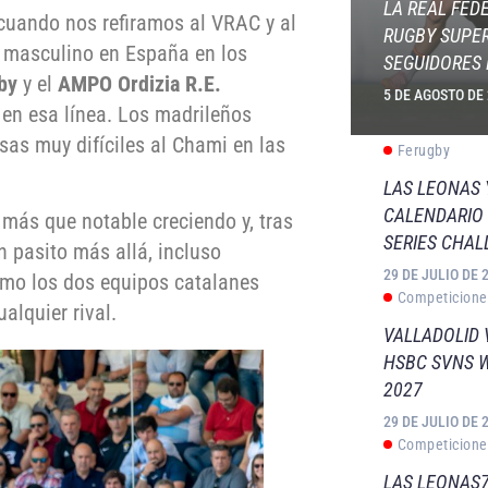
LA REAL FED
cuando nos refiramos al VRAC y al
RUGBY SUPER
y masculino en España en los
SEGUIDORES 
by
y el
AMPO Ordizia R.E.
5 DE AGOSTO DE
 en esa línea. Los madrileños
sas muy difíciles al Chami en las
Ferugby
LAS LEONAS
CALENDARIO 
más que notable creciendo y, tras
SERIES CHAL
n pasito más allá, incluso
29 DE JULIO DE 
omo los dos equipos catalanes
Competicione
alquier rival.
VALLADOLID 
HSBC SVNS 
2027
29 DE JULIO DE 
Competicione
LAS LEONAS7