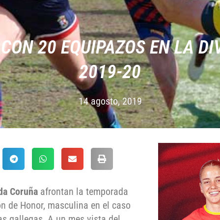
 CON 20 EQUIPAZOS EN LA DI
2019-20
14 agosto, 2019
da Coruña
afrontan la temporada
ión de Honor, masculina en el caso
as gallegas. A un mes vista del