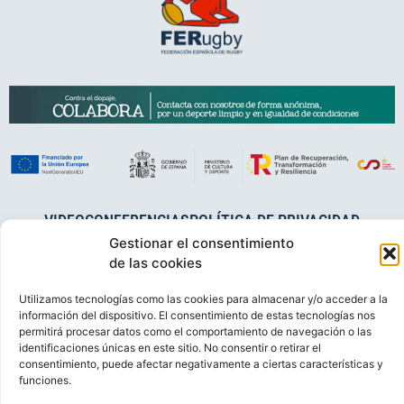
VIDEOCONFERENCIAS
POLÍTICA DE PRIVACIDAD
Gestionar el consentimiento
POLÍTICA DE COOKIES
POLÍTICA DE VENTAS
AVISO LEGAL
de las cookies
CONTACTO
Utilizamos tecnologías como las cookies para almacenar y/o acceder a la
© FEDERACIÓN ESPAÑOLA DE RUGBY 2023.
información del dispositivo. El consentimiento de estas tecnologías nos
DESARROLLADO POR
TOOOLS
.
permitirá procesar datos como el comportamiento de navegación o las
identificaciones únicas en este sitio. No consentir o retirar el
consentimiento, puede afectar negativamente a ciertas características y
funciones.