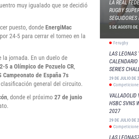
LA REAL FED
uentro muy igualado que se decidió
RUGBY SUPER
SEGUIDORES 
ercer puesto, donde
EnergiMac
5 DE AGOSTO DE
por 24-5 para cerrar el torneo en la
Ferugby
LAS LEONAS
e la jornada. En un duelo de
CALENDARIO 
2-5 a Olímpico de Pozuelo CR
,
SERIES CHAL
S Campeonato de España 7s
29 DE JULIO DE 
lasificación general del circuito.
Competicione
VALLADOLID 
cón
, donde el próximo
27 de junio
HSBC SVNS 
ato.
2027
29 DE JULIO DE 
Competicione
LAS LEONAS7