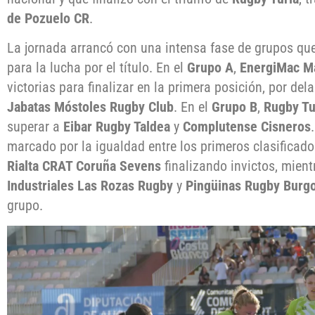
de Pozuelo CR
.
La jornada arrancó con una intensa fase de grupos que
para la lucha por el título. En el
Grupo A
,
EnergiMac M
victorias para finalizar en la primera posición, por del
Jabatas Móstoles Rugby Club
. En el
Grupo B
,
Rugby Tu
superar a
Eibar Rugby Taldea
y
Complutense Cisneros
marcado por la igualdad entre los primeros clasificad
Rialta CRAT Coruña Sevens
finalizando invictos, mien
Industriales Las Rozas Rugby
y
Pingüinas Rugby Burg
grupo.