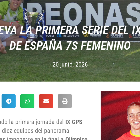
LEVA LA PRIMERA SERIE DEL 
DE ESPAÑA 7S FEMENINO
20 junio, 2026
do la primera jornada del
IX GPS
 a diez equipos del panorama
tras imponerse en la final a
Olímpico