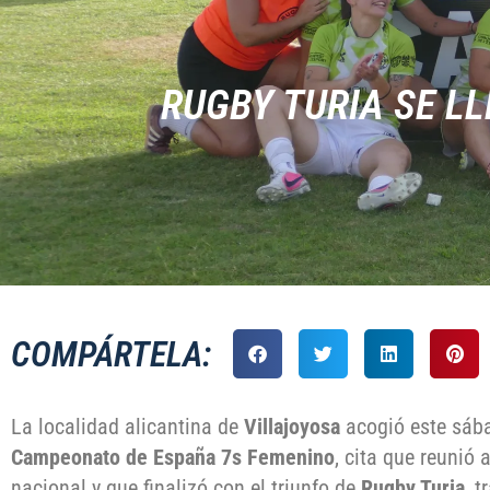
RUGBY TURIA SE L
COMPÁRTELA:
La localidad alicantina de
Villajoyosa
acogió este sába
Campeonato de España 7s Femenino
, cita que reunió
nacional y que finalizó con el triunfo de
Rugby Turia
, 