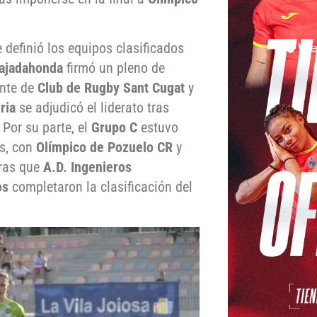
 definió los equipos clasificados
ajadahonda
firmó un pleno de
ante de
Club de Rugby Sant Cugat
y
ria
se adjudicó el liderato tras
. Por su parte, el
Grupo C
estuvo
os, con
Olímpico de Pozuelo CR
y
tras que
A.D. Ingenieros
os
completaron la clasificación del