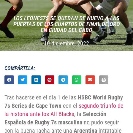
LOS LEONES7S SE QUEDAN DE NUEVO A LAS
PUERTAS DE LOS CUARTOS DE FINAL DE ORO
EN CIUDAD DEL CABO
10 diciembre, 2022
COMPÁRTELA:
Tras hacerse en el día 1 de las
HSBC World Rugby
7s Series de Cape Town
con el
segundo triunfo de
la historia ante los All Blacks
, la
Selección
Española de Rugby 7s masculina
no pudo seguir
con la buena racha ante una
Argentina
intratable