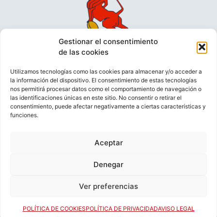
Gestionar el consentimiento
de las cookies
Utilizamos tecnologías como las cookies para almacenar y/o acceder a
la información del dispositivo. El consentimiento de estas tecnologías
nos permitirá procesar datos como el comportamiento de navegación o
las identificaciones únicas en este sitio. No consentir o retirar el
consentimiento, puede afectar negativamente a ciertas características y
funciones.
VIDEOCONFERENCIAS
POLÍTICA DE PRIVACIDAD
Aceptar
POLÍTICA DE COOKIES
POLÍTICA DE VENTAS
AVISO LEGAL
CONTACTO
Denegar
Ver preferencias
© FEDERACIÓN ESPAÑOLA DE RUGBY 2023.
DESARROLLADO POR
TOOOLS
.
POLÍTICA DE COOKIES
POLÍTICA DE PRIVACIDAD
AVISO LEGAL