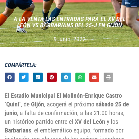
A LA VENTA LAS ENTRADAS PARA EL XV DEL
LEÓN VS BARBARIANS DEL 25-J EN GIJÓN
9 junio, 2022
COMPÁRTELA:
El
Estadio Municipal El Molinón-Enrique Castro
‘Quini’
, de
Gijón
, acogerá el próximo
sábado 25 de
junio
, a falta de confirmación, a las 21:00 horas,
un histórico partido entre el
XV del León
y los
Barbarians
, el emblemático equipo, formado por