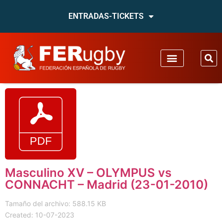
ENTRADAS-TICKETS
Masculino XV – OLYMPUS vs
CONNACHT – Madrid (23-01-2010)
Tamaño del archivo: 588.15 KB
Created: 10-07-2023