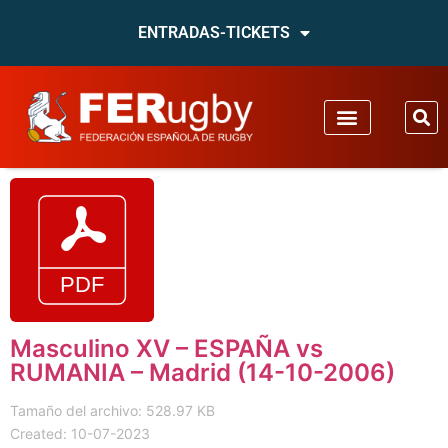
ENTRADAS-TICKETS
Masculino XV – ESPAÑA vs
RUMANIA – Madrid (14-10-2006)
Tamaño del archivo: 528.97 KB
Created: 10-07-2023