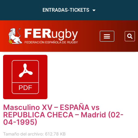
ENTRADAS-TICKETS
Masculino XV – ESPAÑA vs
REPUBLICA CHECA – Madrid (02-
04-1995)
Tamaño del archivo: 612.78 KB