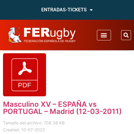
ENTRADAS-TICKETS
Masculino XV – ESPAÑA vs
PORTUGAL – Madrid (12-03-2011)
Tamaño del archivo: 708.38 KB
Created: 10-07-2023