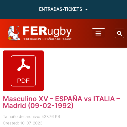
ENTRADAS-TICKETS
Masculino XV – ESPAÑA vs ITALIA –
Madrid (09-02-1992)
Tamaño del archivo: 527.76 KB
Created: 10-07-2023