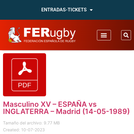
ENTRADAS-TICKETS
Masculino XV – ESPAÑA vs
INGLATERRA – Madrid (14-05-1989)
Tamaño del archivo: 9.77 MB
Created: 10-07-2023