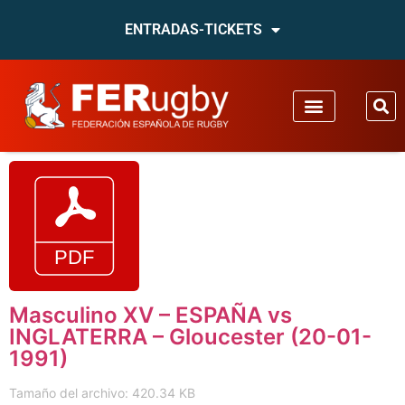
ENTRADAS-TICKETS
Masculino XV – ESPAÑA vs
INGLATERRA – Gloucester (20-01-
1991)
Tamaño del archivo: 420.34 KB