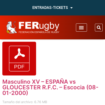
ENTRADAS-TICKETS
Masculino XV – ESPAÑA vs
GLOUCESTER R.F.C. – Escocia (08-
01-2000)
Tamaño del archivo: 6.76 MB