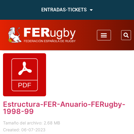
ENTRADAS-TICKETS
Estructura-FER-Anuario-FERugby-
1998-99
Tamaño del archivo: 2.68 MB
Created: 06-07-2023