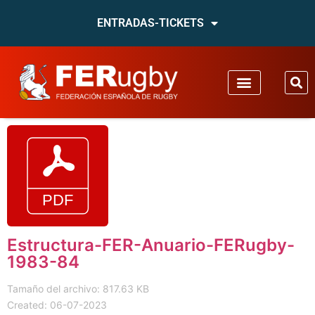
ENTRADAS-TICKETS
Estructura-FER-Anuario-FERugby-
1983-84
Tamaño del archivo: 817.63 KB
Created: 06-07-2023