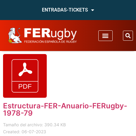
ENTRADAS-TICKETS
Estructura-FER-Anuario-FERugby-
1978-79
Tamaño del archivo: 390.34 KB
Created: 06-07-2023