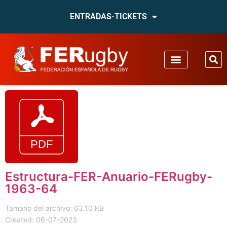
ENTRADAS-TICKETS
Estructura-FER-Anuario-FERugby-
1963-64
Tamaño del archivo: 63.10 KB
Created: 06-07-2023