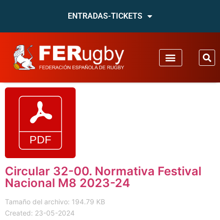
ENTRADAS-TICKETS
Circular 32-00. Normativa Festival
Nacional M8 2023-24
Tamaño del archivo: 194.79 KB
Created: 23-05-2024