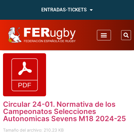
ENTRADAS-TICKETS
Circular 24-01. Normativa de los
Campeonatos Selecciones
Autonomicas Sevens M18 2024-25
Tamaño del archivo: 210.23 KB