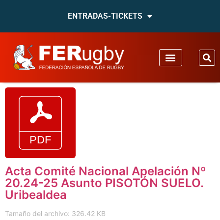
ENTRADAS-TICKETS
Acta Comité Nacional Apelación Nº
20.24-25 Asunto PISOTÓN SUELO.
Uribealdea
Tamaño del archivo: 326.42 KB