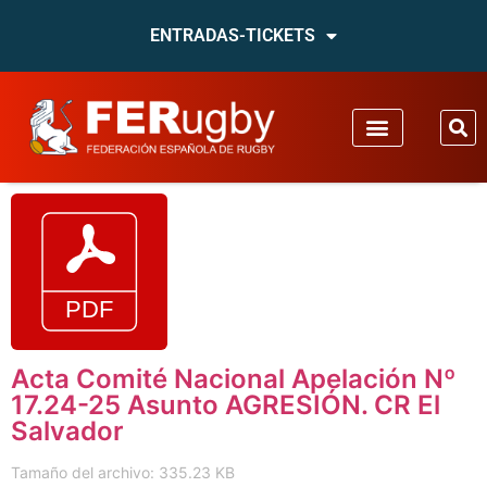
ENTRADAS-TICKETS
Acta Comité Nacional Apelación Nº
17.24-25 Asunto AGRESIÓN. CR El
Salvador
Tamaño del archivo: 335.23 KB