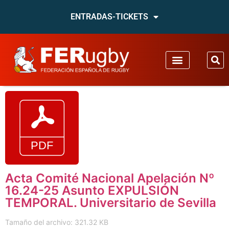
ENTRADAS-TICKETS
Acta Comité Nacional Apelación Nº
16.24-25 Asunto EXPULSIÓN
TEMPORAL. Universitario de Sevilla
Tamaño del archivo: 321.32 KB