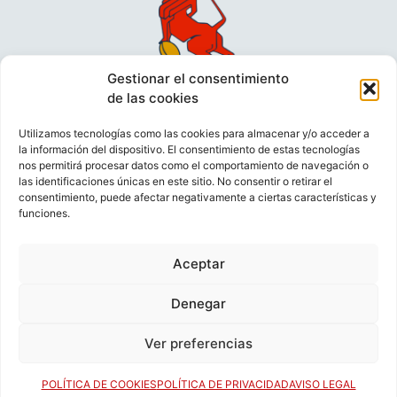
Gestionar el consentimiento
de las cookies
Utilizamos tecnologías como las cookies para almacenar y/o acceder a
la información del dispositivo. El consentimiento de estas tecnologías
nos permitirá procesar datos como el comportamiento de navegación o
las identificaciones únicas en este sitio. No consentir o retirar el
consentimiento, puede afectar negativamente a ciertas características y
funciones.
VIDEOCONFERENCIAS
POLÍTICA DE PRIVACIDAD
Aceptar
POLÍTICA DE COOKIES
POLÍTICA DE VENTAS
AVISO LEGAL
CONTACTO
Denegar
Ver preferencias
© FEDERACIÓN ESPAÑOLA DE RUGBY 2023.
DESARROLLADO POR
TOOOLS
.
POLÍTICA DE COOKIES
POLÍTICA DE PRIVACIDAD
AVISO LEGAL