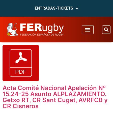
ENTRADAS-TICKETS
Acta Comité Nacional Apelación Nº
15.24-25 Asunto ALPLAZAMIENTO.
Getxo RT, CR Sant Cugat, AVRFCB y
CR Cisneros