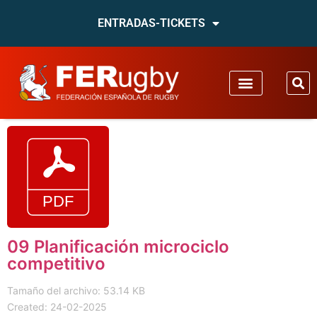
ENTRADAS-TICKETS
09 Planificación microciclo
competitivo
Tamaño del archivo: 53.14 KB
Created: 24-02-2025