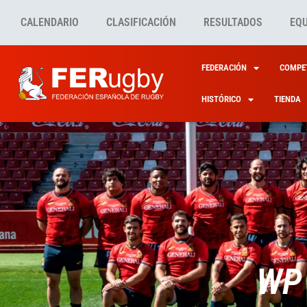
CALENDARIO
CLASIFICACIÓN
RESULTADOS
EQ
FEDERACIÓN
COMPET
HISTÓRICO
TIENDA
WP