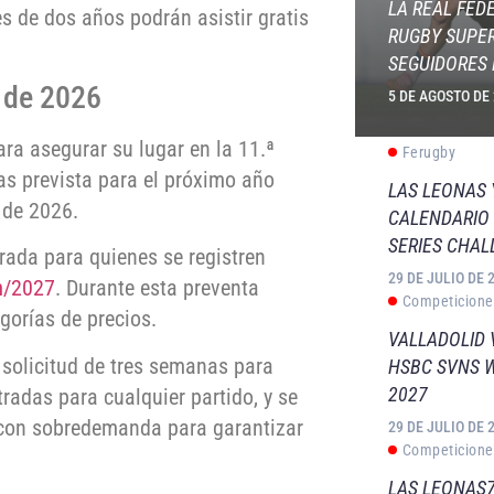
LA REAL FED
s de dos años podrán asistir gratis
RUGBY SUPER
SEGUIDORES 
o de 2026
5 DE AGOSTO DE
ra asegurar su lugar en la 11.ª
Ferugby
das prevista para el próximo año
LAS LEONAS
 de 2026.
CALENDARIO 
SERIES CHAL
rrada para quienes se registren
29 DE JULIO DE 
m/2027
. Durante esta preventa
Competicione
gorías de precios.
VALLADOLID 
 solicitud de tres semanas para
HSBC SVNS 
2027
radas para cualquier partido, y se
o con sobredemanda para garantizar
29 DE JULIO DE 
Competicione
LAS LEONAS7