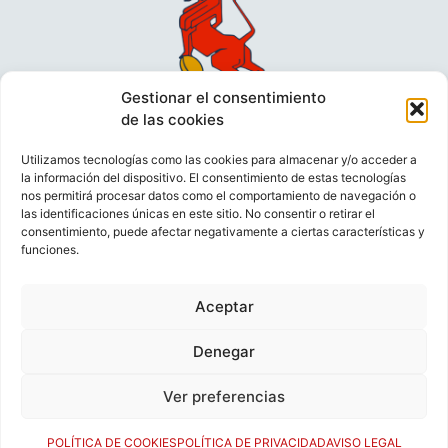
Gestionar el consentimiento
de las cookies
Utilizamos tecnologías como las cookies para almacenar y/o acceder a
la información del dispositivo. El consentimiento de estas tecnologías
nos permitirá procesar datos como el comportamiento de navegación o
las identificaciones únicas en este sitio. No consentir o retirar el
consentimiento, puede afectar negativamente a ciertas características y
funciones.
VIDEOCONFERENCIAS
POLÍTICA DE PRIVACIDAD
Aceptar
POLÍTICA DE COOKIES
POLÍTICA DE VENTAS
AVISO LEGAL
CONTACTO
Denegar
Ver preferencias
© FEDERACIÓN ESPAÑOLA DE RUGBY 2023.
DESARROLLADO POR
TOOOLS
.
POLÍTICA DE COOKIES
POLÍTICA DE PRIVACIDAD
AVISO LEGAL