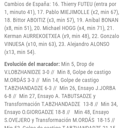
Cambios de España: 16. Thierry FUTEU (entra por
1, minuto 41), 17. Pablo MIEJIMOLLE (x2, min 67),
18. Bittor ABOITIZ (x3, min 57), 19. Aníbal BONAN
(x8, min 51), 20. Michael HOGG (x4, min 71), 21.
Kerman AURREKOETXEA (x9, min 48), 22. Gonzalo
VINUESA (x10, min 63), 23. Alejandro ALONSO
(x13, min 54).
Evolución del marcador:
Min 5, Drop de
V.LOBZHANIDZE 3-0 // Min 8, Golpe de castigo
M.ORDÁS 3-3 // Min 14, Golpe de castigo
T.ABZHANDADZE 6-3 // Min 26, Ensayo J.JORBA
6-8 // Min 27, Ensayo A. TABUTSADZE y
Transformación T.ABZHANDADZE 13-8 // Min 34,
Ensayo O.GIORGADZE 18-8 // Min 48, Ensayo
S.OVEJERO y Transformación M.ORDÁS 18-15 //
Min 53, Golpe de castigo T.ABZHANDADZE 21-15