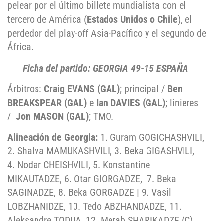
pelear por el último billete mundialista con el
tercero de América (
Estados Unidos o Chile
), el
perdedor del play-off Asia-Pacífico y el segundo de
África.
Ficha del partido: GEORGIA 49-15 ESPAÑA
Árbitros:
Craig EVANS
(GAL)
; principal /
Ben
BREAKSPEAR (GAL)
e
Ian DAVIES (GAL)
; linieres
/
Jon MASON (GAL)
; TMO.
Alineación de Georgia:
1. Guram GOGICHASHVILI,
2. Shalva MAMUKASHVILI, 3. Beka GIGASHVILI,
4. Nodar CHEISHVILI, 5. Konstantine
MIKAUTADZE, 6. Otar GIORGADZE, 7. Beka
SAGINADZE, 8. Beka GORGADZE | 9. Vasil
LOBZHANIDZE, 10. Tedo ABZHANDADZE, 11.
Aleksandre TODUA, 12. Merab SHARIKADZE (C),