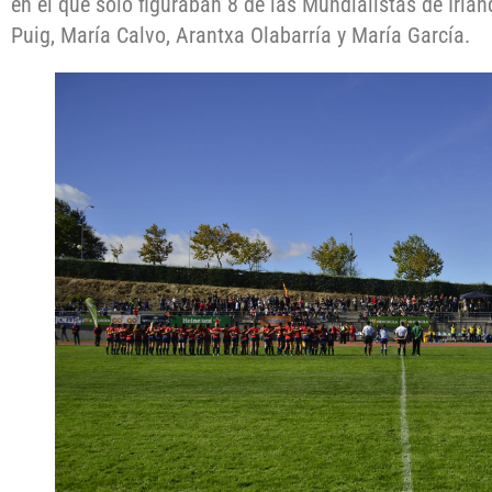
en el que sólo figuraban 8 de las Mundialistas de Irl
Puig, María Calvo, Arantxa Olabarría y María García.