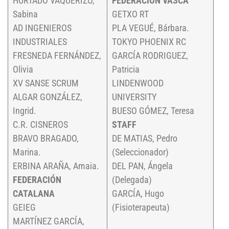
HURTADO VAQUERIZO,
FEDERACIÓN VASCA
Sabina
GETXO RT
AD INGENIEROS
PLA VEGUÉ, Bárbara.
INDUSTRIALES
TOKYO PHOENIX RC
FRESNEDA FERNÁNDEZ,
GARCÍA RODRIGUEZ,
Olivia
Patricia
XV SANSE SCRUM
LINDENWOOD
ALGAR GONZÁLEZ,
UNIVERSITY
Ingrid.
BUESO GÓMEZ, Teresa
C.R. CISNEROS
STAFF
BRAVO BRAGADO,
DE MATIAS, Pedro
Marina.
(Seleccionador)
ERBINA ARAÑA, Amaia.
DEL PAN, Ángela
FEDERACIÓN
(Delegada)
CATALANA
GARCÍA, Hugo
GEIEG
(Fisioterapeuta)
MARTÍNEZ GARCÍA,